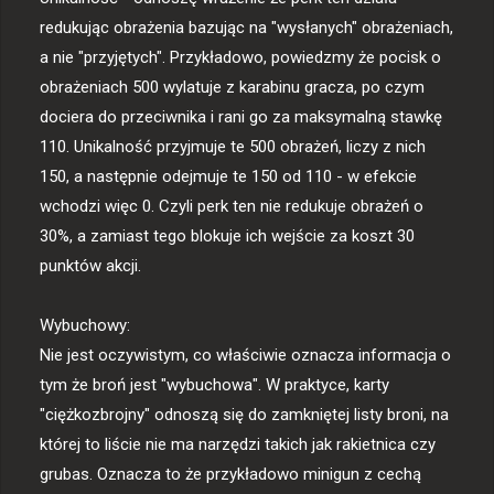
redukując obrażenia bazując na "wysłanych" obrażeniach, 
a nie "przyjętych". Przykładowo, powiedzmy że pocisk o 
obrażeniach 500 wylatuje z karabinu gracza, po czym 
dociera do przeciwnika i rani go za maksymalną stawkę 
110. Unikalność przyjmuje te 500 obrażeń, liczy z nich 
150, a następnie odejmuje te 150 od 110 - w efekcie 
wchodzi więc 0. Czyli perk ten nie redukuje obrażeń o 
30%, a zamiast tego blokuje ich wejście za koszt 30 
punktów akcji.

Wybuchowy:

Nie jest oczywistym, co właściwie oznacza informacja o 
tym że broń jest "wybuchowa". W praktyce, karty 
"ciężkozbrojny" odnoszą się do zamkniętej listy broni, na 
której to liście nie ma narzędzi takich jak rakietnica czy 
grubas. Oznacza to że przykładowo minigun z cechą 