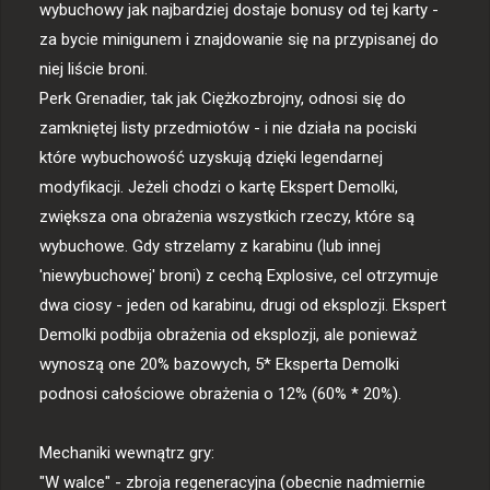
wybuchowy jak najbardziej dostaje bonusy od tej karty - 
za bycie minigunem i znajdowanie się na przypisanej do 
niej liście broni.

Perk Grenadier, tak jak Ciężkozbrojny, odnosi się do 
zamkniętej listy przedmiotów - i nie działa na pociski 
które wybuchowość uzyskują dzięki legendarnej 
modyfikacji. Jeżeli chodzi o kartę Ekspert Demolki, 
zwiększa ona obrażenia wszystkich rzeczy, które są 
wybuchowe. Gdy strzelamy z karabinu (lub innej 
'niewybuchowej' broni) z cechą Explosive, cel otrzymuje 
dwa ciosy - jeden od karabinu, drugi od eksplozji. Ekspert 
Demolki podbija obrażenia od eksplozji, ale ponieważ 
wynoszą one 20% bazowych, 5* Eksperta Demolki 
podnosi całościowe obrażenia o 12% (60% * 20%).

Mechaniki wewnątrz gry:

"W walce" - zbroja regeneracyjna (obecnie nadmiernie 