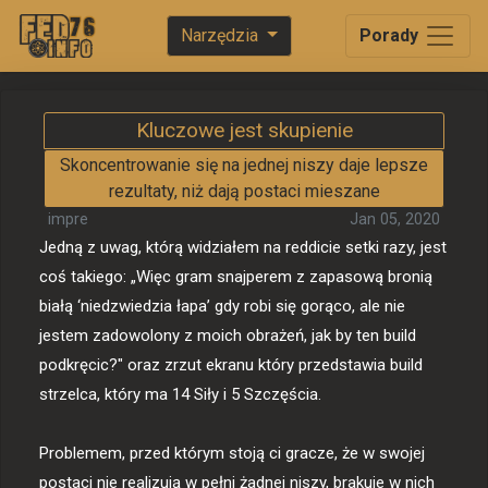
Narzędzia
Porady
Kluczowe jest skupienie
Skoncentrowanie się na jednej niszy daje lepsze
rezultaty, niż dają postaci mieszane
impre
Jan 05, 2020
Jedną z uwag, którą widziałem na reddicie setki razy, jest 
coś takiego: „Więc gram snajperem z zapasową bronią 
białą ‘niedzwiedzia łapa’ gdy robi się gorąco, ale nie 
jestem zadowolony z moich obrażeń, jak by ten build 
podkręcic?" oraz zrzut ekranu który przedstawia build 
strzelca, który ma 14 Siły i 5 Szczęścia. 

Problemem, przed którym stoją ci gracze, że w swojej 
postaci nie realizują w pełni żadnej niszy, brakuje w nich 